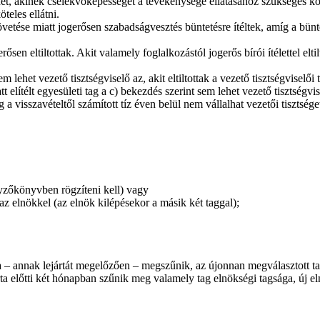
het, akinek cselekvőképességét a tevékenysége ellátásához szükséges k
teles ellátni.
övetése miatt jogerősen szabadságvesztés büntetésre ítéltek, amíg a bü
ősen eltiltottak. Akit valamely foglalkozástól jogerős bírói ítélettel eltil
lehet vezető tisztségviselő az, akit eltiltottak a vezető tisztségviselő
elítélt egyesületi tag a c) bekezdés szerint sem lehet vezető tisztségvis
a visszavételtől számított tíz éven belül nem vállalhat vezetői tisztsége
egyzőkönyvben rögzíteni kell) vagy
az elnökkel (az elnök kilépésekor a másik két taggal);
 – annak lejártát megelőzően – megszűnik, az újonnan megválasztott ta
ta előtti két hónapban szűnik meg valamely tag elnökségi tagsága, új eln