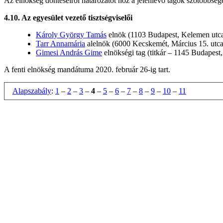
Az elnökség döntéseiről határozatot hoz a jelenlévő tagok szótöbbség
4.10. Az egyesület vezető tisztségviselői
Károly György Tamás
elnök (1103 Budapest, Kelemen utca
Tarr Annamária
alelnök (6000 Kecskemét, Március 15. utca
Gimesi András Gime
elnökségi tag (titkár – 1145 Budapest,
A fenti elnökség mandátuma 2020. február 26-ig tart.
Alapszabály
:
1
–
2
–
3
–
4
–
5
–
6
–
7
–
8
–
9
–
10
–
11