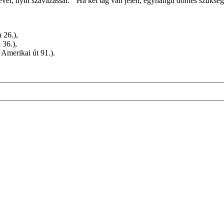
ével, nyílt szavazással. Ha két tag van jelen, egyhangú döntés szükség
 26.),
 36.),
 Amerikai út 91.).