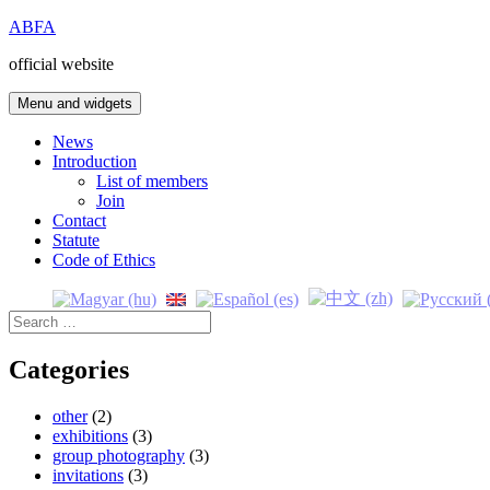
Skip
ABFA
to
official website
content
Menu and widgets
News
Introduction
List of members
Join
Contact
Statute
Code of Ethics
Search
for:
Categories
other
(2)
exhibitions
(3)
group photography
(3)
invitations
(3)