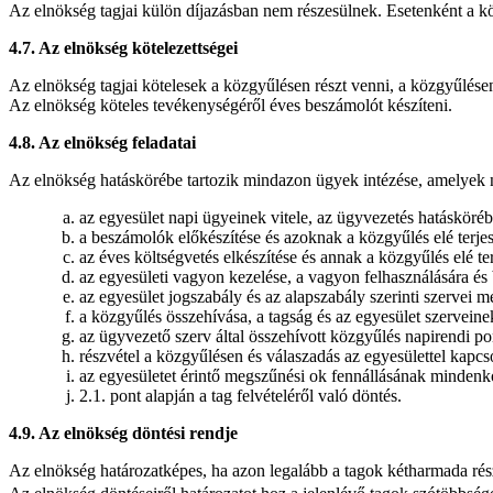
Az elnökség tagjai külön díjazásban nem részesülnek. Esetenként a kö
4.7. Az elnökség kötelezettségei
Az elnökség tagjai kötelesek a közgyűlésen részt venni, a közgyűlésen
Az elnökség köteles tevékenységéről éves beszámolót készíteni.
4.8. Az elnökség feladatai
Az elnökség hatáskörébe tartozik mindazon ügyek intézése, amelyek 
az egyesület napi ügyeinek vitele, az ügyvezetés hatásköré
a beszámolók előkészítése és azoknak a közgyűlés elé terjes
az éves költségvetés elkészítése és annak a közgyűlés elé ter
az egyesületi vagyon kezelése, a vagyon felhasználására és
az egyesület jogszabály és az alapszabály szerinti szervei m
a közgyűlés összehívása, a tagság és az egyesület szerveinek
az ügyvezető szerv által összehívott közgyűlés napirendi p
részvétel a közgyűlésen és válaszadás az egyesülettel kapcs
az egyesületet érintő megszűnési ok fennállásának mindenko
2.1. pont alapján a tag felvételéről való döntés.
4.9. Az elnökség döntési rendje
Az elnökség határozatképes, ha azon legalább a tagok kétharmada rés