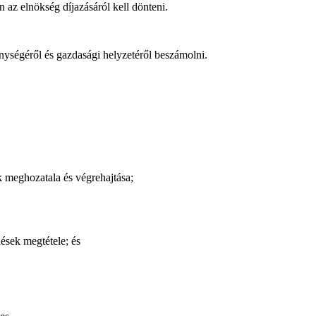
 az elnökség díjazásáról kell dönteni.
enységéről és gazdasági helyzetéről beszámolni.
k meghozatala és végrehajtása;
ések megtétele; és