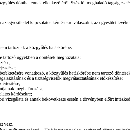
zgyűlés dönthet ennek ellenkezőjéről. Száz főt meghaladó tagság esetén
 az egyesülettel kapcsolatos kérdésekre válaszolni, az egyesület tevék
nem tartoznak a közgyűlés hatáskörébe.
be tartozó ügyekben a döntések meghozatala;
ztése;
jesztése;
 befektetésére vonatkozó, a közgyűlés hatáskörébe nem tartozó döntése
egalakításának és a tisztségviselők megválasztatásának előkészítése;
 értesítése;
ontjainak meghatározása;
olatos kérdésekre;
ri vizsgálata és annak bekövetkezte esetén a törvényben előírt intézked
zt vesz.