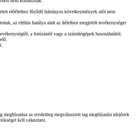
örben nem korlátozták.
ntetett előélethez fűződő hátrányos következmények alól nem
tottak, az eltiltás hatálya alatt az ítéletben megjelölt tevékenységet
i tevékenységtől, a fotózástól vagy a számítógépek használatától.
elő.
t.
g megbízatása az eredetileg megválasztott tag megbízatási idejének
ökséget kell választani.