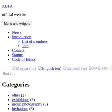
Skip
ABFA
to
official website
content
Menu and widgets
News
Introduction
List of members
Join
Contact
Statute
Code of Ethics
Search
for:
Categories
other
(2)
exhibitions
(3)
group photography
(3)
invitations
(3)