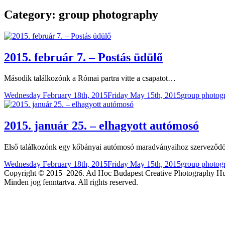
Category:
group photography
2015. február 7. – Postás üdülő
Második találkozónk a Római partra vitte a csapatot…
Posted
Categories
Wednesday February 18th, 2015
Friday May 15th, 2015
group photog
on
2015. január 25. – elhagyott autómosó
Első találkozónk egy kőbányai autómosó maradványaihoz szerveződö
Posted
Categories
Wednesday February 18th, 2015
Friday May 15th, 2015
group photog
on
Copyright © 2015–2026. Ad Hoc Budapest Creative Photography H
Minden jog fenntartva. All rights reserved.